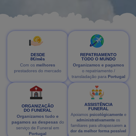
DESDE
REPATRIAMENTO
8€/mês
TODO O MUNDO
Com os
melhores
Organizamos e pagamos
prestadores do mercado
o repatriamento /
transladação para
Portugal
ASSISTÊNCIA
ORGANIZAÇÃO
FUNERAL
DO FUNERAL
Apoiamos
psicológicamente
e
Organizamos tudo e
administrativamente
os
pagamos as despesas
do
familiares para ultrapassarem
a
serviço de Funeral em
dor da melhor forma possível
Portugal