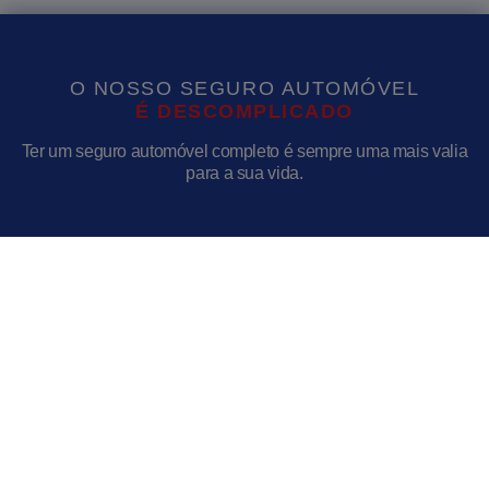
O NOSSO SEGURO AUTOMÓVEL
É
D
E
S
C
O
M
P
L
I
C
A
D
O
Ter um seguro automóvel completo é sempre uma mais valia
para a sua vida.
Atendimento online
Redes e Chat
Temos uma equipa
Poderás falar connosco