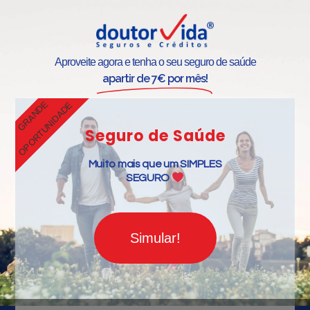
Aproveite agora e tenha o seu seguro de saúde
apartir de 7€ por mês!
GRANDE
OPORTUNIDADE
Seguro de Saúde
Muito mais que um SIMPLES
SEGURO
Simular!