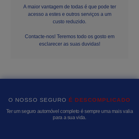
A maior vantagem de todas é que pode ter
acesso a estes e outros serviços a um
custo reduzido.
Contacte-nos! Teremos todo os gosto em
esclarecer as suas duvidas!
O NOSSO SEGURO
É
D
E
S
C
O
M
P
L
I
C
A
D
O
Ter um seguro automóvel completo é sempre uma mais valia
para a sua vida.