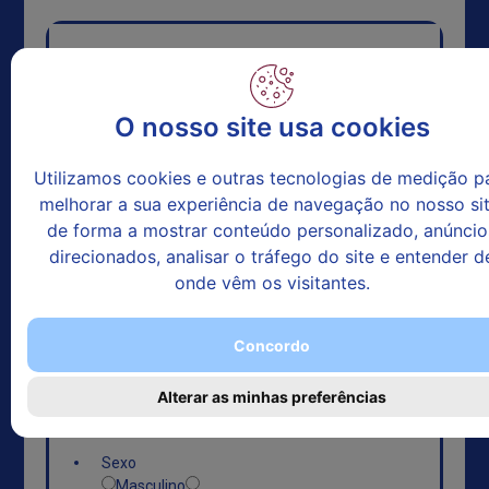
Simulador Online
O nosso site usa cookies
Seguro Saúde Individual e Familiar
Utilizamos cookies e outras tecnologias de medição p
melhorar a sua experiência de navegação no nosso sit
de forma a mostrar conteúdo personalizado, anúncio
1ª Pessoa
Segura
*
direcionados, analisar o tráfego do site e entender d
onde vêm os visitantes.
Concordo
Data de
Nascimento
*
Alterar as minhas preferências
Sexo
*
Masculino