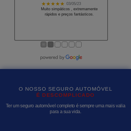
★★★★★
03/05/23
Muito simpáticos , extremamente
rápidos e preços fantásticos.
●
●
●
●
●
●
O NOSSO SEGURO AUTOMÓVEL
É
D
E
S
C
O
M
P
L
I
C
A
D
O
Ter um seguro automóvel completo é sempre uma mais valia
para a sua vida.