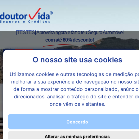
[TESTES] Aproveita agora e faz o teu Seguro Automóvel
com até 60% desconto!
GRANDE
OPORTUNIDADE
O nosso site usa cookies
Seguro Auto
Utilizamos cookies e outras tecnologias de medição p
melhorar a sua experiência de navegação no nosso sit
Não deixes escapar esta oportunidade!
de forma a mostrar conteúdo personalizado, anúncio
direcionados, analisar o tráfego do site e entender d
onde vêm os visitantes.
Simular!
Concordo
Alterar as minhas preferências