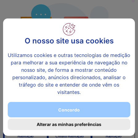
O nosso site usa cookies
Utilizamos cookies e outras tecnologias de medição
para melhorar a sua experiência de navegação no
nosso site, de forma a mostrar conteúdo
personalizado, anúncios direcionados, analisar o
BAIXE O SEU
tráfego do site e entender de onde vêm os
CRÉDITO HABITAÇÃO
visitantes.
e/ou o seu
SEGURO DE VIDA
Nós ajudamos a encontrar a melhor solução.
Concordo
Alterar as minhas preferências
Crédito
Transferência de
Seguro Vida Crédito
Habitação
Crédito Habitação
Habitação