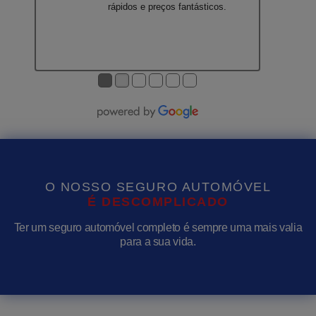
rápidos e preços fantásticos.
●
●
●
●
●
●
O NOSSO SEGURO AUTOMÓVEL
É
D
E
S
C
O
M
P
L
I
C
A
D
O
Ter um seguro automóvel completo é sempre uma mais valia
para a sua vida.