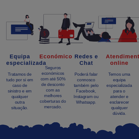
Equipa
Económico
Redes e
Atendimen
especializada
Chat
online
Seguros
económicos
Tratamos de
Poderá falar
Temos uma
com até 50%
tudo por si em
connosco
equipa
de desconto
caso de
também pelo
especializada
com as
sinistro e em
Facebook,
para o
melhores
qualquer
Instagram ou
atender e
coberturas do
outra
Whatsapp.
esclarecer
mercado.
situação.
qualquer
dúvida.