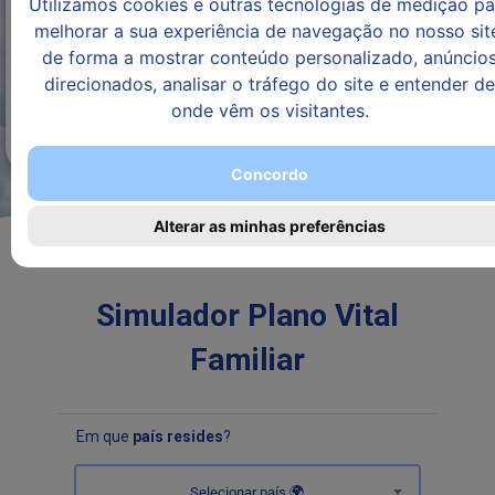
Utilizamos cookies e outras tecnologias de medição pa
do
repatriamento
despesas
a
morte
familiares
mercado
/
do
Jazigo
ou
melhorar a sua experiência de navegação no nosso sit
para
transladação
serviço
da
invalidez
ultrapassarem
de forma a mostrar conteúdo personalizado, anúncio
para
de
família,
por
a dor da
direcionados, analisar o tráfego do site e entender de
Portugal
Funeral
Gavetão
acidente.
melhor
onde vêm os visitantes.
em
ou
forma
NOVO
Portugal
Sepultura
possível
Perpétua
Concordo
Alterar as minhas preferências