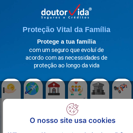
Proteção Vital da Família
Protege a tua família
com um seguro que evoluí de
acordo com as necessidades de
proteção ao longo da vida
ASSISTÊNCIA
DESDE
REPATRIAMENTO
ORGANIZAÇÃO
ADEQUAÇÃO
PROTEÇÃ
FUNERAL
8€/mês
TODO O MUNDO
DO FUNERAL
A JAZIGO
ALARGA
Apoiamos
Com
Organizamos
Organizamos
Adequamos
Pagamo
psicológicamente
os
e
tudo e
o
até
O nosso site usa cookies
e
melhores
pagamos
pagamos
Serviço
30.000€
administrativamente
prestadores
o
as
Fúnebre
por
os