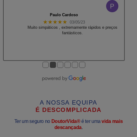
Paulo Cardoso
★★★★★
03/05/23
Muito simpáticos , extremamente rápidos e preços
fantásticos.
●
●
●
●
●
●
A NOSSA EQUIPA
É
D
E
S
C
O
M
P
L
I
C
A
D
A
É
É
D
S
U
E
P
C
E
O
R
N
Ter um seguro no
DoutorVid
a
®
é ter uma
vida mais
descançada
.