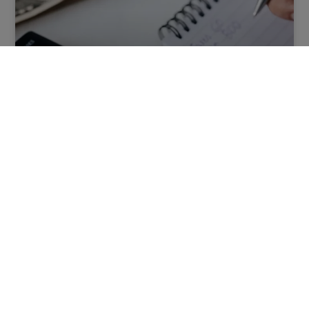
Ainda vai a tempo de poupar até 400€ no seu IRS
LER MAIS
15/12/2023
CRÉDITO HABITAÇÃO