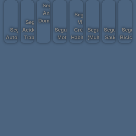
Seguro
Animal
Seguro
Doméstico
Seguro
Vida
Seguro
Acidentes
Seguro
Crédito
Seguro Casa
Seguro
Segu
Automóvel
Trabalho​
Mota
Habitação
(Multiriscos)
Saúde
Bicicl
POPULAR
POPULAR
POPULAR