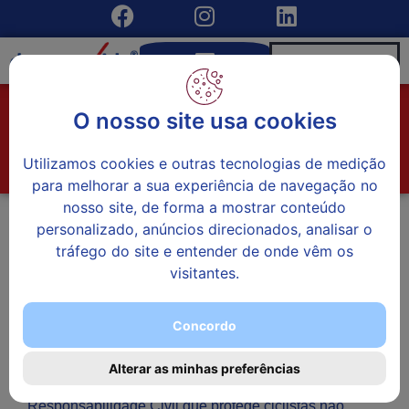
Seguro Bicicletas
O nosso site usa cookies
Início
»
Seguros Particulares
»
Seguro Bicicletas
Utilizamos cookies e outras tecnologias de medição
para melhorar a sua experiência de navegação no
nosso site, de forma a mostrar conteúdo
personalizado, anúncios direcionados, analisar o
tráfego do site e entender de onde vêm os
visitantes.
Concordo
Alterar as minhas preferências
O nosso seguro de Bicicleta é um seguro de
Responsabilidade Civil que protege ciclistas não