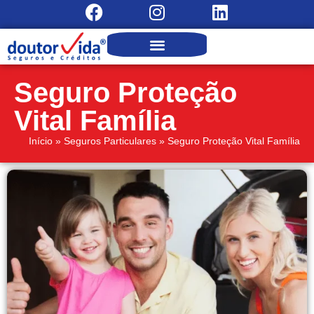
Seguro Proteção
Vital Família
Início
»
Seguros Particulares
»
Seguro Proteção Vital Família