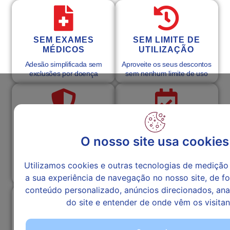
SEM EXAMES
SEM LIMITE DE
MÉDICOS
UTILIZAÇÃO
Adesão simplificada sem
Aproveite os seus descontos
exclusões por doença
sem nenhum limite de uso
PROTEÇÃO
SEM PERÍODO
ALARGADA
DE CARÊNCIA
O nosso site usa cookies
Garante veículos
Começa logo a utilizar o teu
motorizados de 2 rodas,
seguro e descontos
Utilizamos cookies e outras tecnologias de medição
Desportos de Inverno e
exclusivos
Radicais
a sua experiência de navegação no nosso site, de f
conteúdo personalizado, anúncios direcionados, anal
do site e entender de onde vêm os visitan
MÉDICO AO
Serviços Online