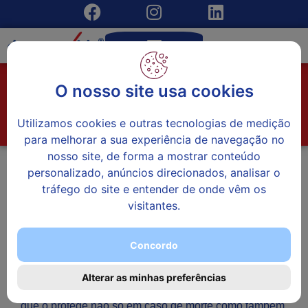
Seguro Vida
O nosso site usa cookies
Início
»
Seguros Particulares
»
Seguro Vida
Utilizamos cookies e outras tecnologias de medição
para melhorar a sua experiência de navegação no
nosso site, de forma a mostrar conteúdo
personalizado, anúncios direcionados, analisar o
tráfego do site e entender de onde vêm os
visitantes.
Concordo
Alterar as minhas preferências
O nosso SEGURO DE VIDA é um seguro completo
que o protege não só em caso de morte como também