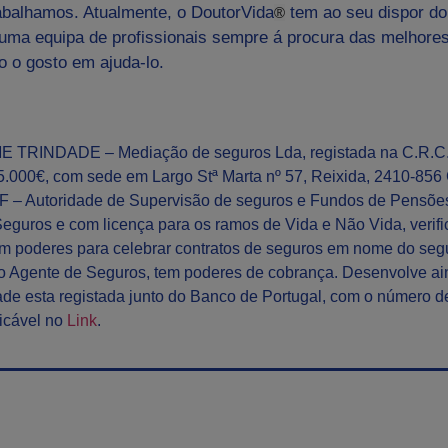
balhamos. Atualmente, o DoutorVida
tem ao seu dispor do
®
 uma equipa de profissionais sempre á procura das melhore
o o gosto em ajuda-lo.
ME TRINDADE
– Mediação de seguros Lda, registada na C.R.C.
.000€, com sede em Largo Stª Marta nº 57, Reixida, 2410-856 
F
– Autoridade de Supervisão de seguros e Fundos de Pensões
eguros e com licença para os ramos de Vida e Não Vida, verif
m poderes para celebrar contratos de seguros em nome do seg
o Agente de Seguros, tem poderes de cobrança. Desenvolve ai
dade esta registada junto do Banco de Portugal, com o número de
ficável no
Link
.