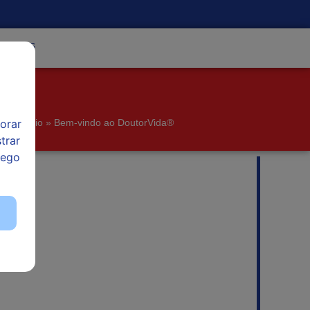
ntactos
orar
Início
»
Bem-vindo ao DoutorVida®
trar
fego
ir as