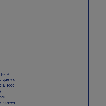
 para
o que vai
ial foco
e
nte
e bancos,