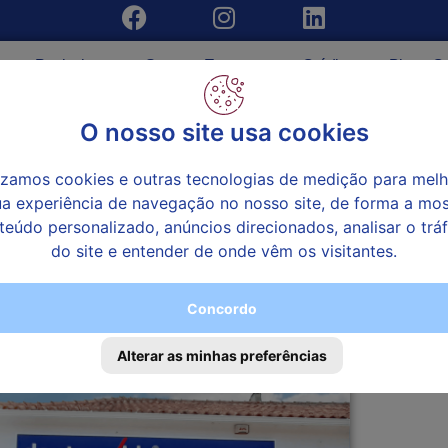
uros Particulares
Seguros Empresas
Créditos
Blog
Co
O nosso site usa cookies
o DoutorVida®
lizamos cookies e outras tecnologias de medição para melh
ua experiência de navegação no nosso site, de forma a mos
teúdo personalizado, anúncios direcionados, analisar o trá
 o único propósito de ajudar as pessoas a consegu
do site e entender de onde vêm os visitantes.
 coberturas e preço para os seus seguros.
Concordo
Alterar as minhas preferências