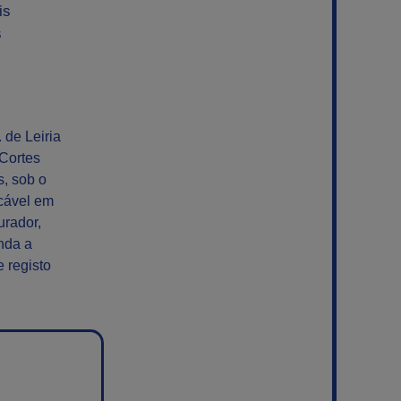
is
s
 de Leiria
Cortes
, sob o
icável em
urador,
nda a
 registo