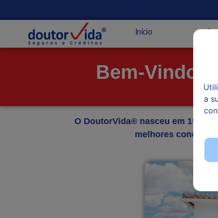
Início
Quem somos
Seg
Bem-Vindo A
Uti
a s
con
O DoutorVida® nasceu em 1979 com
melhores condições,