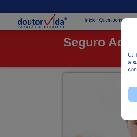
Início
Quem somos
Seg
Seguro Acid
Uti
a s
con