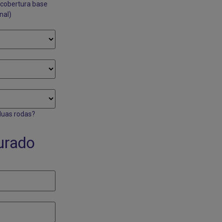
a cobertura base
nal)
duas rodas?
urado