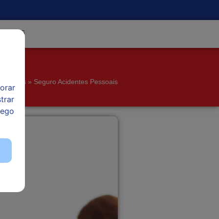
ntactos
ticulares
»
Seguro Acidentes Pessoais
orar
trar
fego