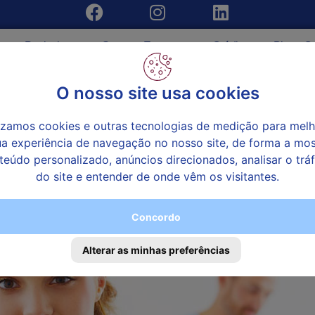
uros Particulares
Seguros Empresas
Créditos
Blog
Co
entes Pessoais
O nosso site usa cookies
Início
»
Seguros Par
lizamos cookies e outras tecnologias de medição para melh
ua experiência de navegação no nosso site, de forma a mos
teúdo personalizado, anúncios direcionados, analisar o trá
do site e entender de onde vêm os visitantes.
Concordo
Alterar as minhas preferências