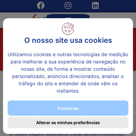
Seguro Multiriscos
O nosso site usa cookies
Casa
Utilizamos cookies e outras tecnologias de medição
para melhorar a sua experiência de navegação no
Início
»
Seguros Particulares
»
Seguro Multiriscos Casa
nosso site, de forma a mostrar conteúdo
personalizado, anúncios direcionados, analisar o
tráfego do site e entender de onde vêm os
visitantes.
Concordo
Alterar as minhas preferências
O nosso Seguro Multiriscos Casa, também conhecido