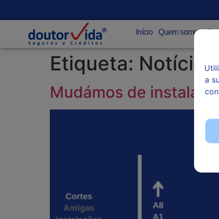
Início
Quem somos
Seg
Etiqueta:
Notícias
Uti
a s
Mudámos de instalaçõ
con